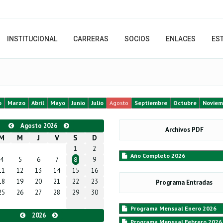
INSTITUCIONAL
CARRERAS
SOCIOS
ENLACES
ES
o
Marzo
Abril
Mayo
Junio
Julio
Agosto
Septiembre
Octubre
Noviem
Agosto 2026
Archivos PDF
M
M
J
V
S
D
1
2
Año Completo 2026
4
5
6
7
9
8
11
12
13
14
15
16
18
19
20
21
22
23
Programa Entradas
25
26
27
28
29
30
Programa Mensual Enero 2026
2026
Programa Mensual Febrero 2026