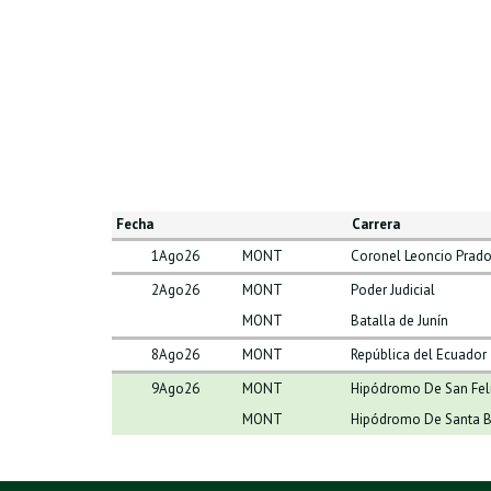
Fecha
Carrera
1Ago26
MONT
Coronel Leoncio Prad
2Ago26
MONT
Poder Judicial
MONT
Batalla de Junín
8Ago26
MONT
República del Ecuador
9Ago26
MONT
Hipódromo De San Fel
MONT
Hipódromo De Santa B