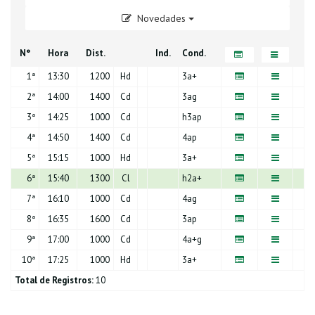
Novedades
N°
Hora
Dist.
Ind.
Cond.
1
ª
13:30
1200
Hd
3a+
2
ª
14:00
1400
Cd
3ag
3
ª
14:25
1000
Cd
h3ap
4
ª
14:50
1400
Cd
4ap
5
ª
15:15
1000
Hd
3a+
6
ª
15:40
1300
Cl
h2a+
7
ª
16:10
1000
Cd
4ag
8
ª
16:35
1600
Cd
3ap
9
ª
17:00
1000
Cd
4a+g
10
ª
17:25
1000
Hd
3a+
Total de Registros:
10