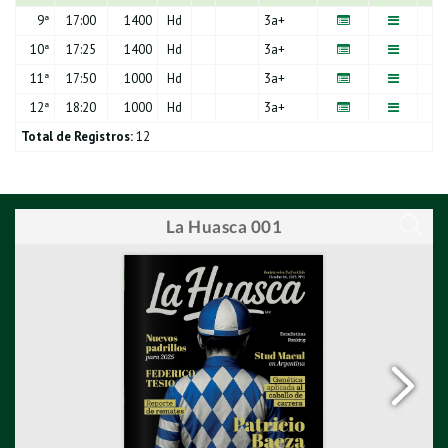
9
ª
17:00
1400
Hd
3a+
10
ª
17:25
1400
Hd
3a+
11
ª
17:50
1000
Hd
3a+
12
ª
18:20
1000
Hd
3a+
Total de Registros:
12