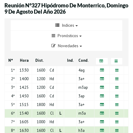
Reunión N°327 Hipódromo De Monterrico, Domingo
9 De Agosto Del Año 2026
Indices
Pronósticos
Novedades
N°
Hora
Dist.
Ind.
Cond.
1
ª
13:30
1600
Cd
4ag
2
ª
14:00
1200
Hd
3a+
3
ª
14:25
1200
Cd
m3ap
4
ª
14:50
1600
Cd
3ap
5
ª
15:15
1800
Hd
3a+
6
ª
15:40
1600
Cl
L
m3a
7
ª
16:05
1000
Hd
3a+
8
ª
16:30
1600
Cl
L
h3a