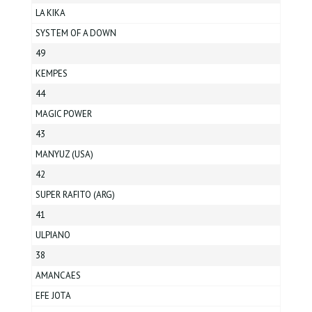
LA KIKA
SYSTEM OF A DOWN
49
KEMPES
44
MAGIC POWER
43
MANYUZ (USA)
42
SUPER RAFITO (ARG)
41
ULPIANO
38
AMANCAES
EFE JOTA